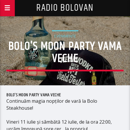
RADIO BOLOVAN
EVENIMENTE
BOLO'S MOON PARTY VAMA
VECHE
BOLO'S MOON PARTY VAMA VECHE
Continuăm magia nopților de vară la Bolo
Steakhouse!
Vineri 11 iulie și sâmbătă 12 iulie, de la ora 22:00,
urcăm împreună spre cer... la propriu!