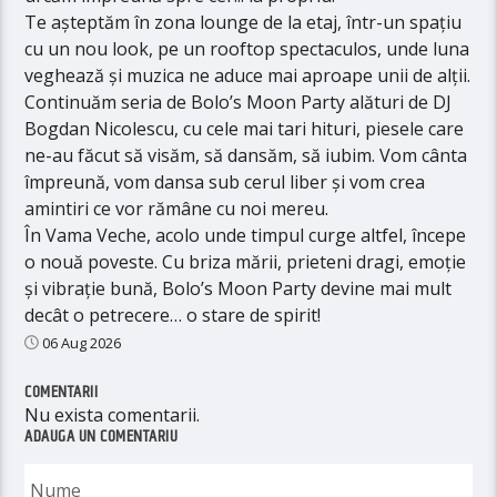
Te așteptăm în zona lounge de la etaj, într-un spațiu
cu un nou look, pe un rooftop spectaculos, unde luna
veghează și muzica ne aduce mai aproape unii de alții.
Continuăm seria de Bolo’s Moon Party alături de DJ
Bogdan Nicolescu, cu cele mai tari hituri, piesele care
ne-au făcut să visăm, să dansăm, să iubim. Vom cânta
împreună, vom dansa sub cerul liber și vom crea
amintiri ce vor rămâne cu noi mereu.
În Vama Veche, acolo unde timpul curge altfel, începe
o nouă poveste. Cu briza mării, prieteni dragi, emoție
și vibrație bună, Bolo’s Moon Party devine mai mult
decât o petrecere… o stare de spirit!
06 Aug 2026
COMENTARII
Nu exista comentarii.
ADAUGA UN COMENTARIU