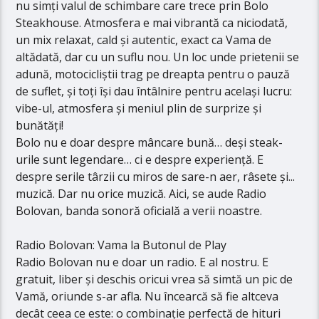
nu simți valul de schimbare care trece prin Bolo
Steakhouse. Atmosfera e mai vibrantă ca niciodată,
un mix relaxat, cald și autentic, exact ca Vama de
altădată, dar cu un suflu nou. Un loc unde prietenii se
adună, motocicliștii trag pe dreapta pentru o pauză
de suflet, și toți își dau întâlnire pentru același lucru:
vibe-ul, atmosfera și meniul plin de surprize și
bunătăți!
Bolo nu e doar despre mâncare bună… deși steak-
urile sunt legendare… ci e despre experiență. E
despre serile târzii cu miros de sare-n aer, râsete și...
muzică. Dar nu orice muzică. Aici, se aude Radio
Bolovan, banda sonoră oficială a verii noastre.
Radio Bolovan: Vama la Butonul de Play
Radio Bolovan nu e doar un radio. E al nostru. E
gratuit, liber și deschis oricui vrea să simtă un pic de
Vamă, oriunde s-ar afla. Nu încearcă să fie altceva
decât ceea ce este: o combinație perfectă de hituri